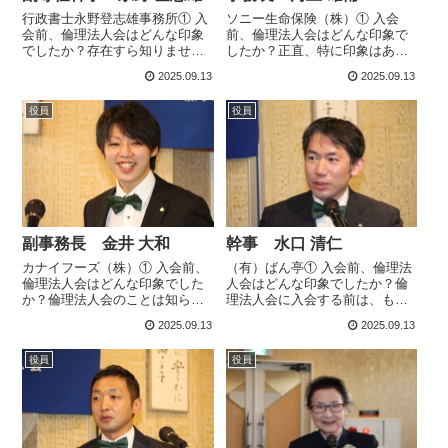
行政書士永野登志雄事務所① 入
ソニー生命保険（株）① 入会
会前、倫理法人会はどんな印象
前、倫理法人会はどんな印象で
でしたか？存在すら知りません
したか？正直、特に印象はあり
でした。最初に参加したときは
ませんでした。名前を聞いたこ
2025.09.13
2025.09.13
「異様な集団だな」と思いまし
とがある程度で、何をしている
たが、とても元気が良く明るい
会なのかも知ろうとしたことが
役員
役員
雰囲気でした。最初は抵抗感も
なく、フラットなイメージでし
ありましたが、続けていくうち
た。② 何がきっかけで倫理法人
に違和感がなく...
会に入りました...
副事務長 金井 大和
幹事 水口 清仁
カナイフーズ（株）① 入会前、
（有）ばん亭① 入会前、倫理法
倫理法人会はどんな印象でした
人会はどんな印象でしたか？倫
か？倫理法人会のことは知らず
理法人会に入会する前は、もち
に入りました。10年前に父が香
ろん全く知りませんでした。最
2025.09.13
2025.09.13
林倫理法人会に入会していまし
初に参加した加賀市倫理法人会
たが途中で行けなくなってお
の夜のセミナーで、講師の方が
役員
役員
り、改めて坂本さんから誘われ
「倫理を学んだら家庭が良くな
ました。入会前は「経営の勉強
り、会社も良くなり、病気も治
をする場なのか...
り、子どももた...