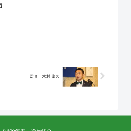
昭
監査 木村 峯久