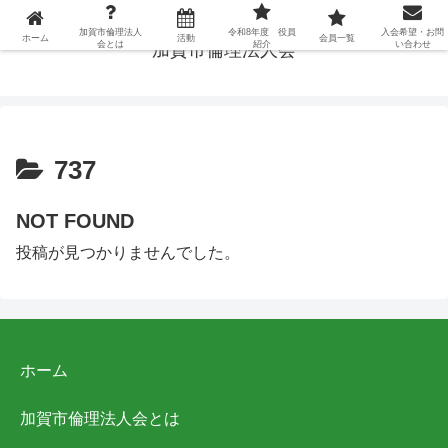
加賀市倫理法人
令和8年度 役員
入会希望・お問
ホーム
活動
会員一覧
会とは
紹介
い合わせ
加賀市倫理法人会
737
NOT FOUND
投稿が見つかりませんでした。
ホーム
加賀市倫理法人会とは