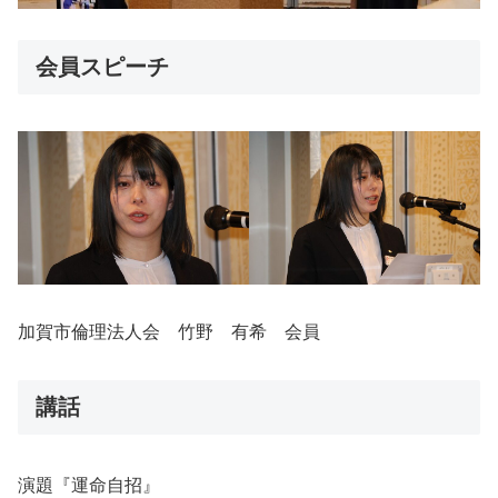
会員スピーチ
加賀市倫理法人会 竹野 有希 会員
講話
演題『運命自招』