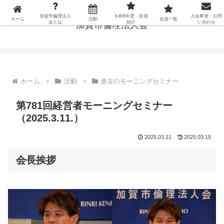
加賀市倫理法人
令和8年度 役員
入会希望・お問
ホーム
活動
会員一覧
会とは
紹介
い合わせ
加賀市倫理法人会
ホーム
活動
過去のモーニングセミナー
第781回経営者モーニングセミナー
（2025.3.11.）
2025.03.11
2025.03.15
会長挨拶