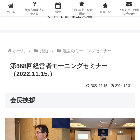
加賀市倫理法人
令和8年度 役員
入会希望・お問
ホーム
活動
会員一覧
会とは
紹介
い合わせ
加賀市倫理法人会
ホーム
活動
過去のモーニングセミナー
第668回経営者モーニングセミナー
（2022.11.15.）
2022.11.15
2024.12.31
会長挨拶