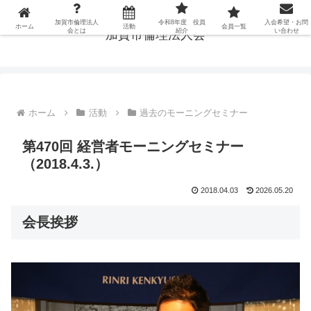
加賀市倫理法人
令和8年度 役員
入会希望・お問
ホーム
活動
会員一覧
会とは
紹介
い合わせ
加賀市倫理法人会
ホーム
活動
過去のモーニングセミナー
第470回 経営者モーニングセミナー
（2018.4.3.）
2018.04.03
2026.05.20
会長挨拶