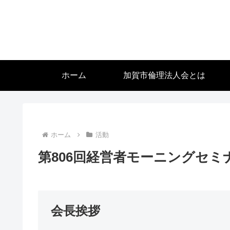
ホーム
加賀市倫理法人会とは
ホーム
活動
第806回経営者モーニングセミナー（
会長挨拶